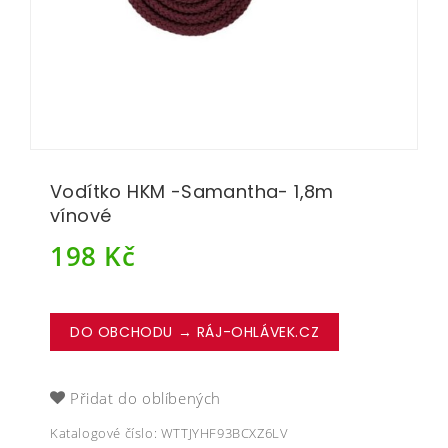
Vodítko HKM -Samantha- 1,8m
vínové
198
Kč
DO OBCHODU → RÁJ-OHLÁVEK.CZ
Přidat do oblíbených
Katalogové číslo:
WTTJYHF93BCXZ6LV