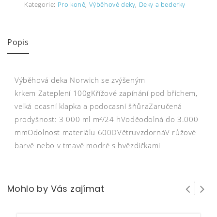
Kategorie:
Pro koně
,
Výběhové deky
,
Deky a bederky
Popis
Výběhová deka Norwich se zvýšeným
krkem Zateplení 100gKřížové zapínání pod břichem,
velká ocasní klapka a podocasní šňůraZaručená
prodyšnost: 3 000 ml m²/24 hVoděodolná do 3.000
mmOdolnost materiálu 600DVětruvzdornáV růžové
barvě nebo v tmavě modré s hvězdičkami
Mohlo by Vás zajímat