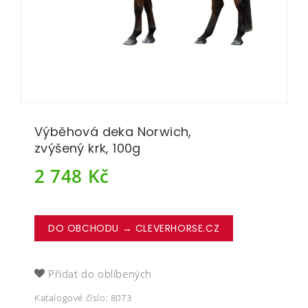
Výběhová deka Norwich,
zvýšený krk, 100g
2 748
Kč
DO OBCHODU → CLEVERHORSE.CZ
Přidat do oblíbených
Katalogové číslo:
8073