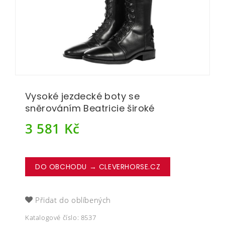
Vysoké jezdecké boty se
sněrováním Beatricie široké
3 581
Kč
DO OBCHODU → CLEVERHORSE.CZ
Přidat do oblíbených
Katalogové číslo:
8537