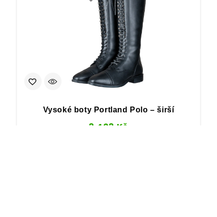
Vysoké boty Portland Polo – širší
3 423
Kč
1
2
→