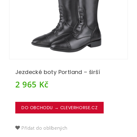
Jezdecké boty Portland – širší
2 965
Kč
DO OBCHODU → CLEVERHORSE.CZ
Přidat do oblíbených