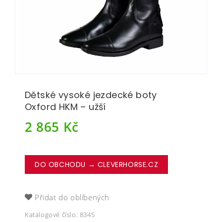
Dětské vysoké jezdecké boty
Oxford HKM – užší
2 865
Kč
DO OBCHODU → CLEVERHORSE.CZ
Přidat do oblíbených
Katalogové číslo:
8345