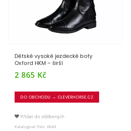
Dětské vysoké jezdecké boty
Oxford HKM – širší
2 865
Kč
DO OBCHODU → CLEVERHORSE.CZ
Přidat do oblíbených
Katalogové číslo:
6649