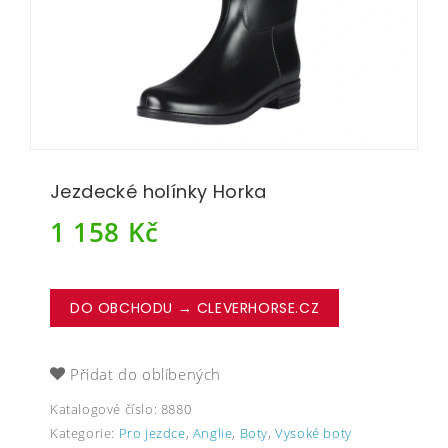
Jezdecké holínky Horka
1 158
Kč
DO OBCHODU → CLEVERHORSE.CZ
Přidat do oblíbených
Katalogové číslo:
8880
Kategorie:
Pro jezdce
,
Anglie
,
Boty
,
Vysoké boty