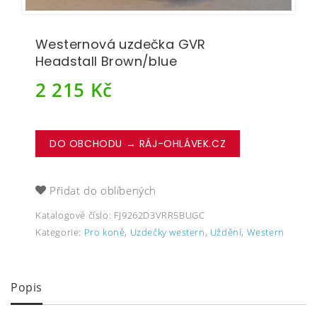
Westernová uzdečka GVR
Headstall Brown/blue
2 215
Kč
DO OBCHODU → RÁJ-OHLÁVEK.CZ
Přidat do oblíbených
Katalogové číslo:
FJ9262D3VRR5BUGC
Kategorie:
Pro koně
,
Uzdečky western
,
Uždění
,
Western
Popis