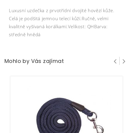
Luxusní uzdečka z prvotřídní dvojité hovězí kůže.
Celá je podšitá jemnou telecí kůží.Ručně, velmi
kvalitně vyšívaná korálkami.Velikost: QHBarva:
středně hnědá
Mohlo by Vás zajímat