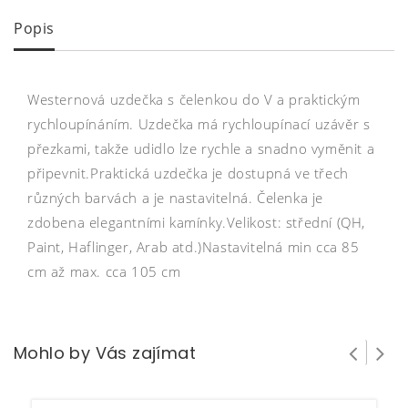
Popis
Westernová uzdečka s čelenkou do V a praktickým
rychloupínáním. Uzdečka má rychloupínací uzávěr s
přezkami, takže udidlo lze rychle a snadno vyměnit a
připevnit.Praktická uzdečka je dostupná ve třech
různých barvách a je nastavitelná. Čelenka je
zdobena elegantními kamínky.Velikost: střední (QH,
Paint, Haflinger, Arab atd.)Nastavitelná min cca 85
cm až max. cca 105 cm
Mohlo by Vás zajímat