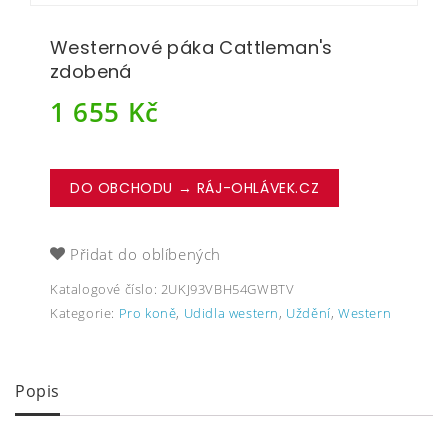
Westernové páka Cattleman's
zdobená
1 655
Kč
DO OBCHODU → RÁJ-OHLÁVEK.CZ
Přidat do oblíbených
Katalogové číslo:
2UKJ93VBH54GWBTV
Kategorie:
Pro koně
,
Udidla western
,
Uždění
,
Western
Popis