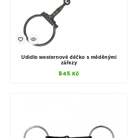
Udidlo westernové déčko s měděnými
zářezy
845
Kč