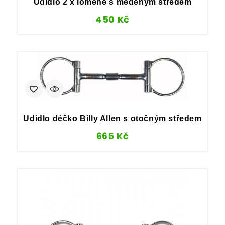
Udidlo 2 x lomené s měděným středem
450
Kč
Udidlo déčko Billy Allen s otočným středem
665
Kč