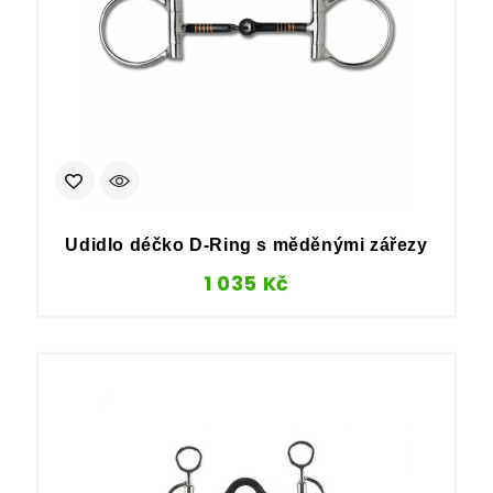
Udidlo déčko D-Ring s měděnými zářezy
1 035
Kč