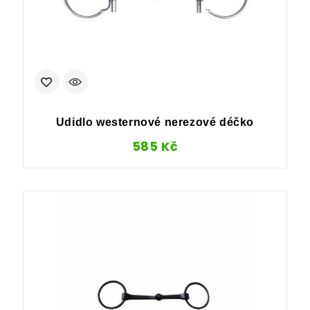
Udidlo westernové nerezové déčko
585
Kč