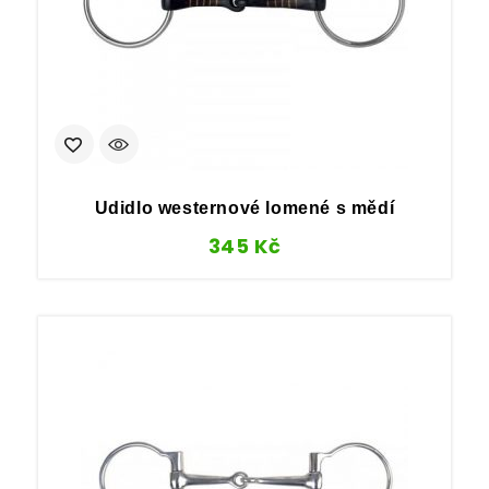
Udidlo westernové lomené s mědí
345
Kč