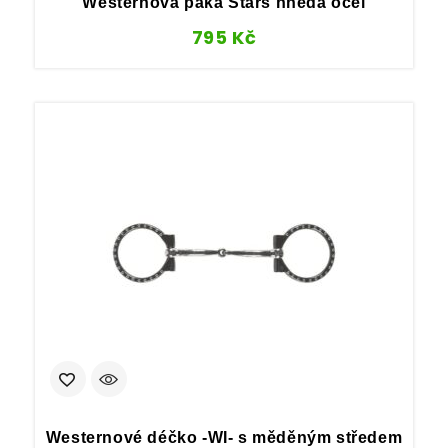
Westernová páka Stars hnědá ocel
795
Kč
Westernové déčko -WI- s měděným středem