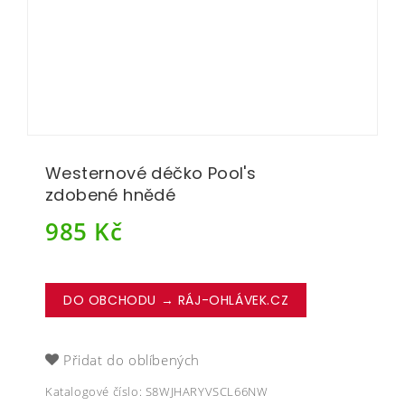
Westernové déčko Pool's
zdobené hnědé
985
Kč
DO OBCHODU → RÁJ-OHLÁVEK.CZ
Přidat do oblíbených
Katalogové číslo:
S8WJHARYVSCL66NW