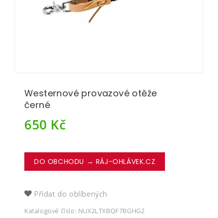
Westernové provazové otěže
černé
650
Kč
DO OBCHODU → RÁJ-OHLÁVEK.CZ
Přidat do oblíbených
Katalogové číslo:
NUX2LTXBQF7BGHG2