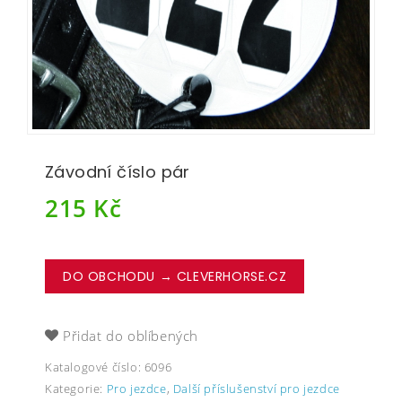
Závodní číslo pár
215
Kč
DO OBCHODU → CLEVERHORSE.CZ
Přidat do oblíbených
Katalogové číslo:
6096
Kategorie:
Pro jezdce
,
Další příslušenství pro jezdce