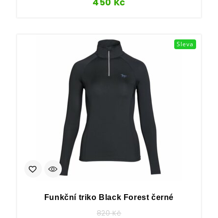
450
Kč
Sleva
Funkční triko Black Forest černé
820
Kč