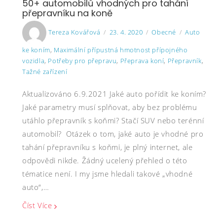
50+ automobilů vhodných pro tahání
přepravníku na koně
Author
Posted
Categories
Tags
Tereza Kovářová
23. 4. 2020
Obecné
Auto
on
ke koním
,
Maximální přípustná hmotnost přípojného
vozidla
,
Potřeby pro přepravu
,
Přeprava koní
,
Přepravník
,
Tažné zařízení
Aktualizováno 6.9.2021 Jaké auto pořídit ke koním?
Jaké parametry musí splňovat, aby bez problému
utáhlo přepravník s koňmi? Stačí SUV nebo terénní
automobil? Otázek o tom, jaké auto je vhodné pro
tahání přepravníku s koňmi, je plný internet, ale
odpovědi nikde. Žádný ucelený přehled o této
tématice není. I my jsme hledali takové „vhodné
auto“,…
Číst Více