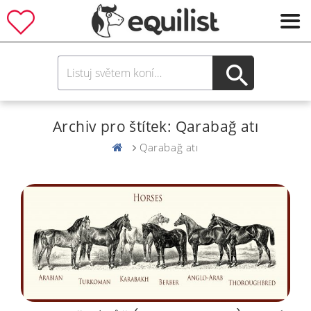
Archiv pro štítek: Qarabağ atı
Qarabağ atı