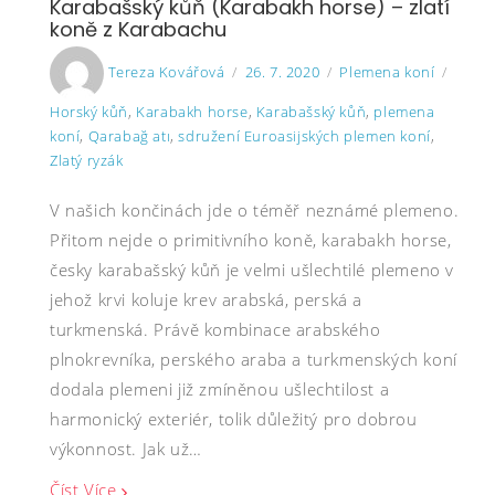
Karabašský kůň (Karabakh horse) – zlatí
koně z Karabachu
Author
Posted
Categories
Tags
Tereza Kovářová
26. 7. 2020
Plemena koní
on
Horský kůň
,
Karabakh horse
,
Karabašský kůň
,
plemena
koní
,
Qarabağ atı
,
sdružení Euroasijských plemen koní
,
Zlatý ryzák
V našich končinách jde o téměř neznámé plemeno.
Přitom nejde o primitivního koně, karabakh horse,
česky karabašský kůň je velmi ušlechtilé plemeno v
jehož krvi koluje krev arabská, perská a
turkmenská. Právě kombinace arabského
plnokrevníka, perského araba a turkmenských koní
dodala plemeni již zmíněnou ušlechtilost a
harmonický exteriér, tolik důležitý pro dobrou
výkonnost. Jak už…
Číst Více