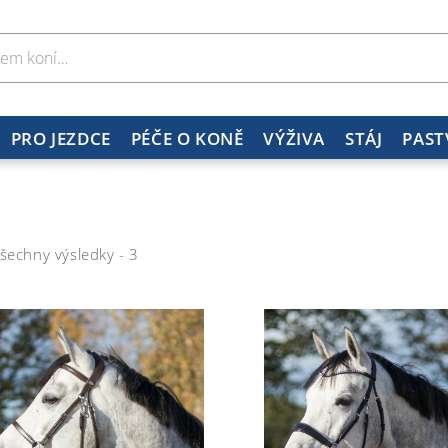
PRO JEZDCE
PÉČE O KONĚ
VÝŽIVA
STÁJ
PAST
šechny výsledky - 3