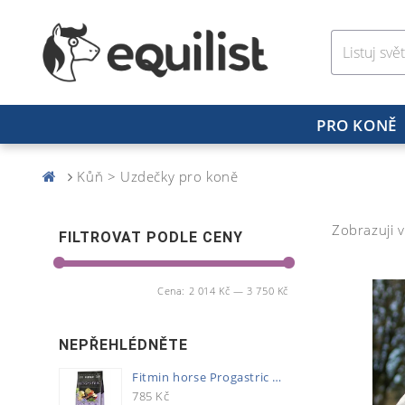
PRO KONĚ
Kůň > Uzdečky pro koně
Zobrazuji v
FILTROVAT PODLE CENY
Cena:
2 014 Kč
—
3 750 Kč
NEPŘEHLÉDNĚTE
Fitmin horse Progastric 20kg
785
Kč