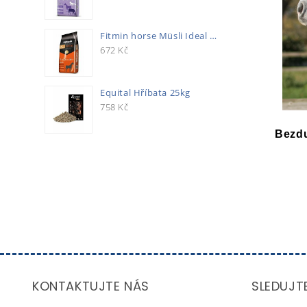
Fitmin horse Müsli Ideal 20kg
672
Kč
Equital Hříbata 25kg
758
Kč
Bezdu
KONTAKTUJTE NÁS
SLEDUJT