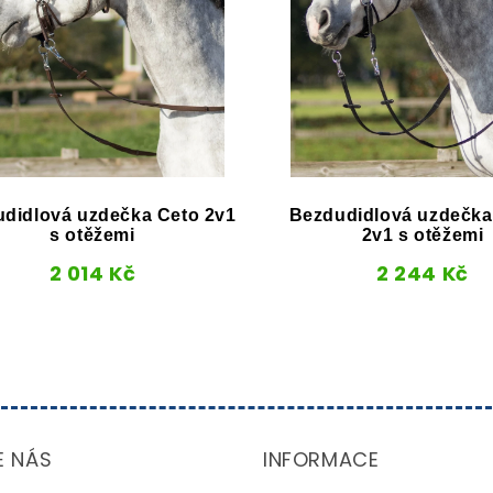
didlová uzdečka Ceto 2v1
Bezdudidlová uzdečk
s otěžemi
2v1 s otěžemi
2 014
Kč
2 244
Kč
E NÁS
INFORMACE