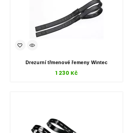
Drezurní třmenové řemeny Wintec
1 230
Kč