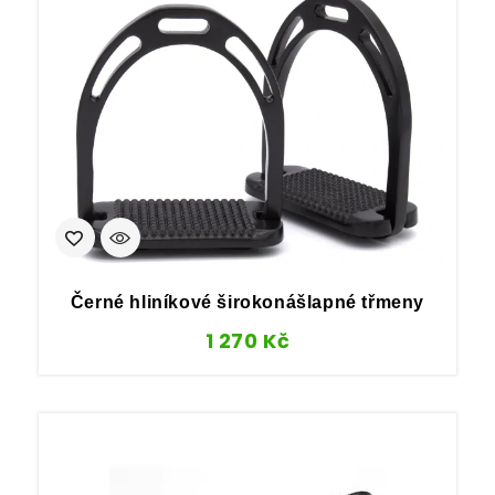
Černé hliníkové širokonášlapné třmeny
1 270
Kč