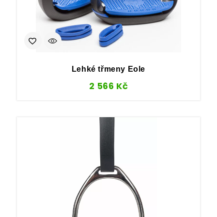
Lehké třmeny Eole
2 566
Kč