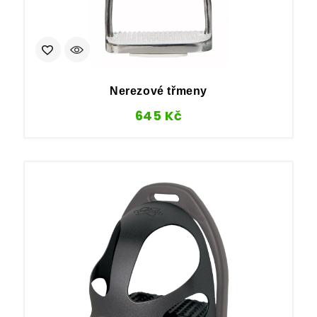
Nerezové třmeny
645
Kč