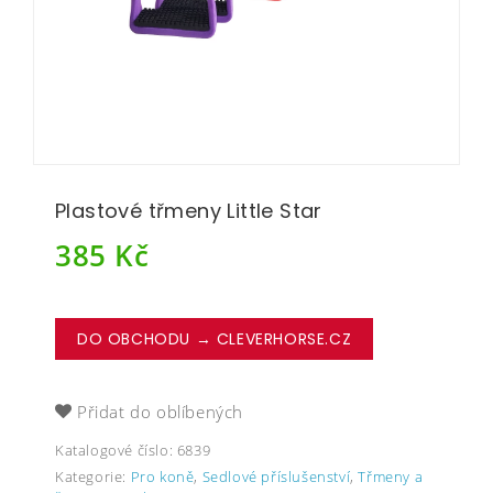
Plastové třmeny Little Star
385
Kč
DO OBCHODU → CLEVERHORSE.CZ
Přidat do oblíbených
Katalogové číslo:
6839
Kategorie:
Pro koně
,
Sedlové příslušenství
,
Třmeny a