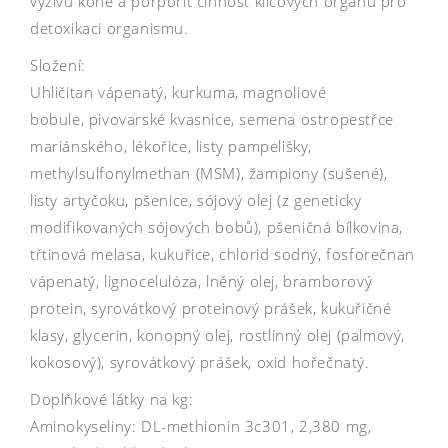
výživu koně a porpořit činnost klíčových orgánů pro
detoxikaci organismu.
Složení:
Uhličitan vápenatý, kurkuma, magnoliové
bobule, pivovarské kvasnice, semena ostropestřce
mariánského, lékořice, listy pampelišky,
methylsulfonylmethan (MSM), žampiony (sušené),
listy artyčoku, pšenice, sójový olej (z geneticky
modifikovaných sójových bobů), pšeničná bílkovina,
třtinová melasa, kukuřice, chlorid sodný, fosforečnan
vápenatý, lignocelulóza, lněný olej, bramborový
protein, syrovátkový proteinový prášek, kukuřičné
klasy, glycerin, konopný olej, rostlinný olej (palmový,
kokosový), syrovátkový prášek, oxid hořečnatý.
Doplňkové látky na kg:
Aminokyseliny: DL-methionin 3c301, 2,380 mg,