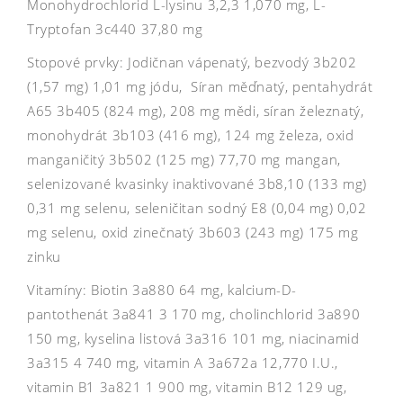
Monohydrochlorid L-lysinu 3,2,3 1,070 mg, L-
Tryptofan 3c440 37,80 mg
Stopové prvky: Jodičnan vápenatý, bezvodý 3b202
(1,57 mg) 1,01 mg jódu, Síran měďnatý, pentahydrát
A65 3b405 (824 mg), 208 mg mědi, síran železnatý,
monohydrát 3b103 (416 mg), 124 mg železa, oxid
manganičitý 3b502 (125 mg) 77,70 mg mangan,
selenizované kvasinky inaktivované 3b8,10 (133 mg)
0,31 mg selenu, seleničitan sodný E8 (0,04 mg) 0,02
mg selenu, oxid zinečnatý 3b603 (243 mg) 175 mg
zinku
Vitamíny: Biotin 3a880 64 mg, kalcium-D-
pantothenát 3a841 3 170 mg, cholinchlorid 3a890
150 mg, kyselina listová 3a316 101 mg, niacinamid
3a315 4 740 mg, vitamin A 3a672a 12,770 I.U.,
vitamin B1 3a821 1 900 mg, vitamin B12 129 ug,