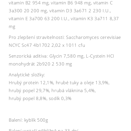
vitamin B2 954 mg, vitamin B6 948 mg, vitamin C
3a300 20 200 mg, vitamin D3 3a671 2 230 I.U.,
vitamin E 3a700 63 200 I.U., vitamin K3 3a711 8,37
mg
Pro zlepšení stravitelnosti: Saccharomyces cerevisiae
NCYC Sc47 4b1702 2,02 x 1011 cfu
Senzorická aditiva: Glycin 7,580 mg, L-Cystein HCI
monohydrát 2b920 2 530 mg
Analytické složky:
Hrubý protein 12,1%, hrubé tuky a oleje 13,9%,
hrubý popel 29,7%, hrubá vláknina 5,4%,
hrubý popel 8,8%, sodík 0,3%
Balení: kyblík 500g
Balení vystačí přibližně na 33 dní.