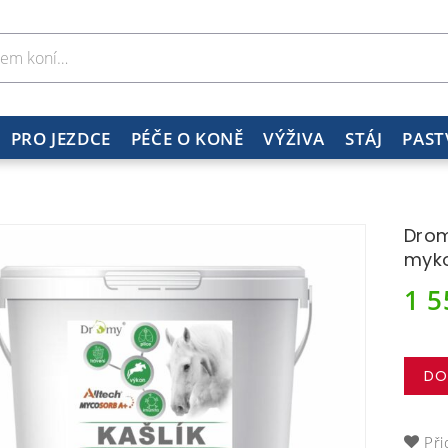
PRO JEZDCE
PÉČE O KONĚ
VÝŽIVA
STÁJ
PAST
Drom
myko
1 
DO
Při