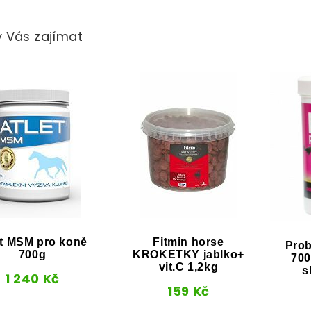
 Vás zajímat
et MSM pro koně
Fitmin horse
Prob
700g
KROKETKY jablko+
700
vit.C 1,2kg
s
1 240
Kč
159
Kč