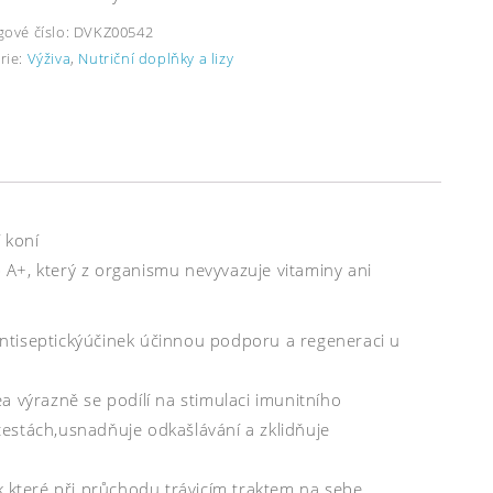
gové číslo:
DVKZ00542
rie:
Výživa
,
Nutriční doplňky a lizy
 koní
A+, který z organismu nevyvazuje vitaminy ani
 antiseptickýúčinek účinnou podporu a regeneraci u
a výrazně se podílí na stimulaci imunitního
estách,usnadňuje odkašlávání a zklidňuje
které při průchodu trávicím traktem na sebe