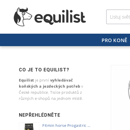
PRO KONĚ
CO JE TO EQUILIST?
Equilist
je první
vyhledávač
koňských a jezdeckých potřeb
v
České republice. Tisíce produktů z
různých e-shopů na jednom místě.
NEPŘEHLÉDNĚTE
Fitmin horse Progastric 20kg