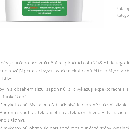
Katalo
Katego
měs je určena pro zmírnění respiračních obtíží všech kategorií
 nejnovější generaci vyvazovače mykotoxinů Alltech Mycosorb 
 látky.
ylin s obsahem slizu, saponinů, silic vykazují expektorační a
 funkcí koní.
č mykotoxinů Mycosorb A + přispívá k ochraně střevní sliznice
Vhodná skladba látek působí na ztekucení hlenu v dýchacích c
nou sliznici.
č mykotoxinů obsahuje narušené mezibuněčné stěny kvasinek,