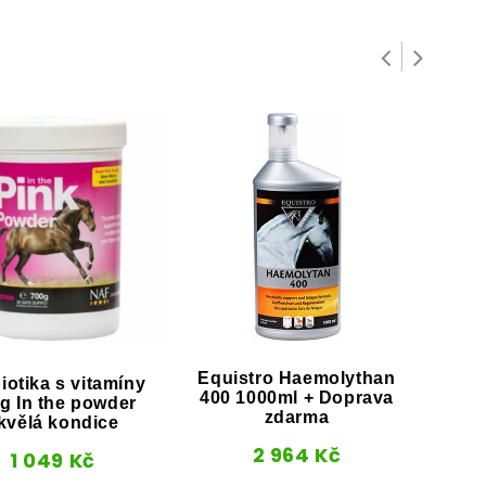
Equistro Haemolythan
iotika s vitamíny
Top
400 1000ml + Doprava
g In the powder
výži
zdarma
kvělá kondice
2 964
Kč
1 049
Kč