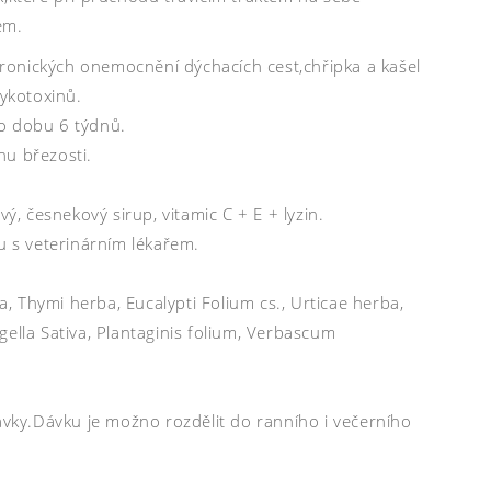
em.
ronických onemocnění dýchacích cest,chřipka a kašel
mykotoxinů.
po dobu 6 týdnů.
hu březosti.
ý, česnekový sirup, vitamic C + E + lyzin.
u s veterinárním lékařem.
a, Thymi herba, Eucalypti Folium cs., Urticae herba,
ella Sativa, Plantaginis folium, Verbascum
ky.Dávku je možno rozdělit do ranního i večerního