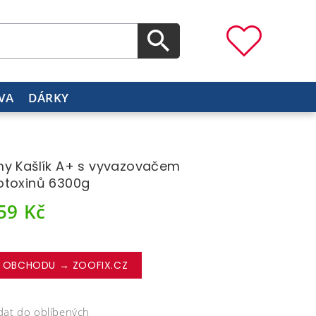
VA
DÁRKY
y Kašlík A+ s vyvazovačem
toxinů 6300g
559
Kč
 OBCHODU → ZOOFIX.CZ
dat do oblíbených