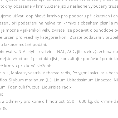
 toxiny obsažené v krmivu,které jsou následně vyloučeny trus
jeme užívat: doplňkové krmivo pro podporu při akutních i ch
azení, při podezření na nekvalitní krmivo s obsahem plísní a 
 je možné v jakémkoli věku zvířete, lze podávat dlouhodobě 
je určen pro všechny kategorie koní. Zvažte podávání v průbě
u laktace možné podání.
novat s: N-Acetyl-L-cystein – NAC, ACC, jitrocelový, echinaceov
nejste vhodností produktu jisti, konzultujte podávání produkt
é krmivo pro koně složení:
A +, Malva sylvestris, Althaeae radix, Polygoni avicularis herb
los, Silybum marianum (L.), Linum Usitatissimum Linaceae, Nig
um, Foeniculi fructus, Liquiritiae radix.
í:
± 2 odměrky pro koně o hmotnosti 550 – 600 kg, do krmné dáv
a ½.