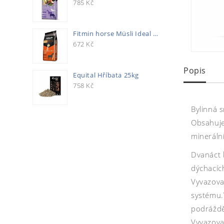
785
Kč
Fitmin horse Müsli Ideal 20kg
672
Kč
Popis
Equital Hříbata 25kg
758
Kč
Bylinná s
Obsahuje
minerální
Dvanáct b
dýchacích
Vyvazova
systému.
podráždě
Vyvazova