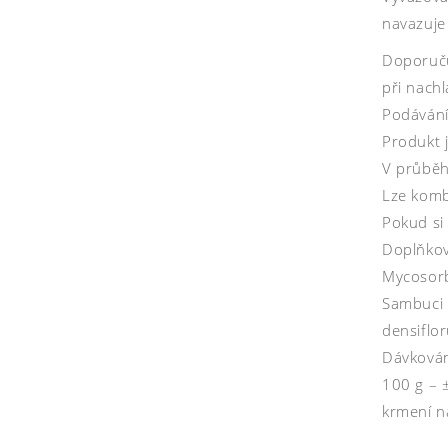
navazuje
Doporuču
při nachl
Podávání
Produkt 
V průběh
Lze kombi
Pokud si 
Doplňkov
Mycosorb 
Sambuci f
densiflor
Dávkován
100 g – 
krmení n