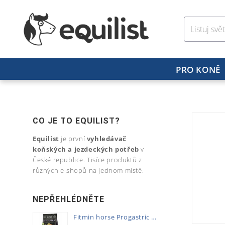
PRO KONĚ
CO JE TO EQUILIST?
Equilist
je první
vyhledávač
koňských a jezdeckých potřeb
v
České republice. Tisíce produktů z
různých e-shopů na jednom místě.
NEPŘEHLÉDNĚTE
Fitmin horse Progastric 20kg