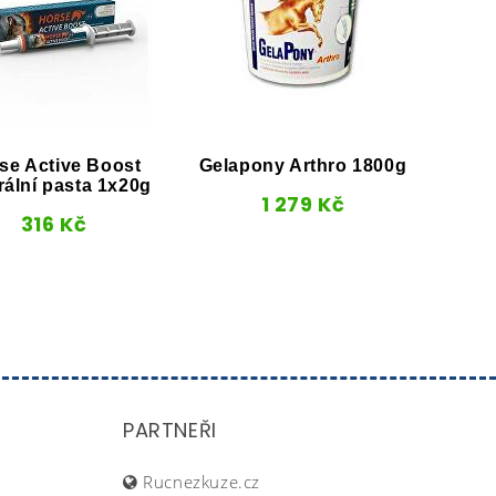
se Active Boost
Gelapony Arthro 1800g
Supe
rální pasta 1x20g
1 279
Kč
316
Kč
PARTNEŘI
Rucnezkuze.cz