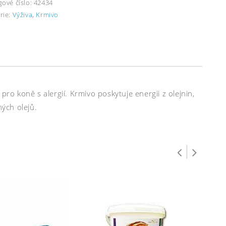
gové číslo:
42434
rie:
Výživa
,
Krmivo
pro koně s alergií. Krmivo poskytuje energii z olejnin,
ných olejů.