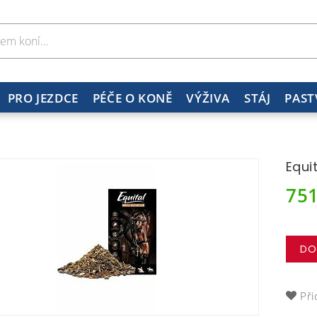
PRO JEZDCE
PÉČE O KONĚ
VÝŽIVA
STÁJ
PAST
Equi
75
DO
Při