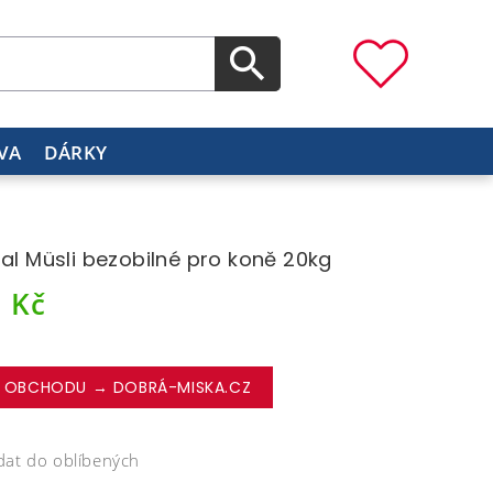
VA
DÁRKY
tal Müsli bezobilné pro koně 20kg
1
Kč
 OBCHODU → DOBRÁ-MISKA.CZ
dat do oblíbených