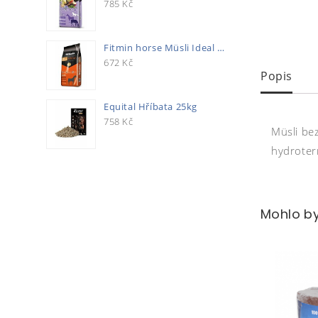
785
Kč
Fitmin horse Müsli Ideal 20kg
672
Kč
Popis
Equital Hříbata 25kg
758
Kč
Müsli bez
hydroterm
Mohlo by