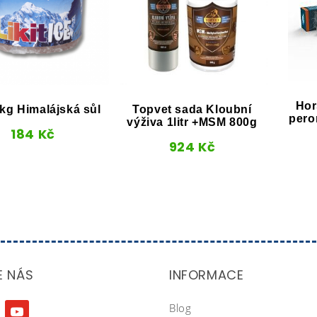
Hor
1kg Himalájská sůl
Topvet sada Kloubní
pero
výživa 1litr +MSM 800g
184
Kč
924
Kč
E NÁS
INFORMACE
Blog
agram
youtube