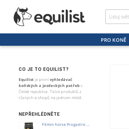
PRO KONĚ
CO JE TO EQUILIST?
Equilist
je první
vyhledávač
koňských a jezdeckých potřeb
v
České republice. Tisíce produktů z
různých e-shopů na jednom místě.
NEPŘEHLÉDNĚTE
Fitmin horse Progastric 20kg