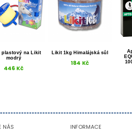
A
 plastový na Likit
Likit 1kg Himalájská sůl
EQ
modrý
184
Kč
10
446
Kč
E NÁS
INFORMACE