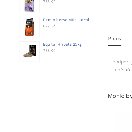
785
Kč
Fitmin horse Müsli Ideal 20kg
672
Kč
Popis
Equital Hříbata 25kg
758
Kč
podporuj
koně pře
Mohlo by