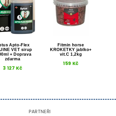
ptus Apto-Flex
Fitmin horse
Atl
UINE VET sirup
KROKETKY jablko+
00ml + Doprava
vit.C 1,2kg
zdarma
159
Kč
3 127
Kč
PARTNEŘI