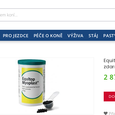
PRO JEZDCE
PÉČE O KONĚ
VÝŽIVA
STÁJ
PAST
Equi
zda
2 
DO
Při