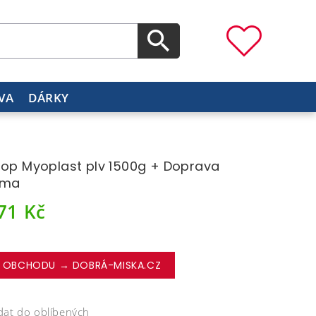
VA
DÁRKY
top Myoplast plv 1500g + Doprava
rma
871
Kč
 OBCHODU → DOBRÁ-MISKA.CZ
dat do oblíbených