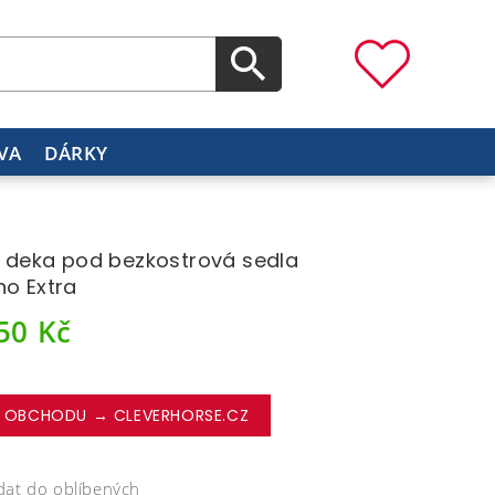
VA
DÁRKY
A. deka pod bezkostrová sedla
no Extra
450
Kč
 OBCHODU → CLEVERHORSE.CZ
dat do oblíbených