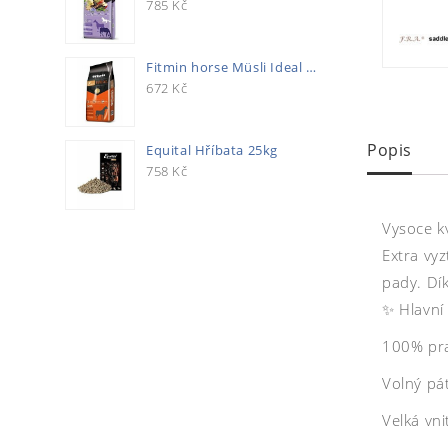
785
Kč
Fitmin horse Müsli Ideal 20kg
672
Kč
Popis
Equital Hříbata 25kg
758
Kč
Vysoce k
Extra vy
pady. Dí
✨ Hlavní
100% prav
Volný pát
Velká vn