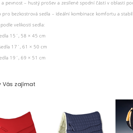
a pevnost – hustý prošev a zesílené spodní části v oblasti po
 pro bezkostrová sedla – ideální kombinace komfortu a stabili
odle velikosti sedla:
sedla 15´, 58 × 45 cm
sedla 17´, 61 × 50 cm
sedla 19´, 69 × 51 cm
 Vás zajímat