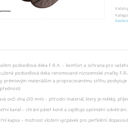
Katalo
Katego
bezkos
valitní podsedlová deka F.R.A. – komfort a ochrana pro vaše
ztužená podsedlová deka renomované nizozemské značky F.R.A.
ky prémiovým materiálům a propracovanému střihu poskytuje kon
 přednosti:
á ovčí vlna (30 mm) – přírodní materiál, který je měkký, příj
eřní kanál – chrání páteř koně a zajišťuje optimální odvětrání.
itřní kapsa – možnost vložení vycpávek pro perfektní dopasová