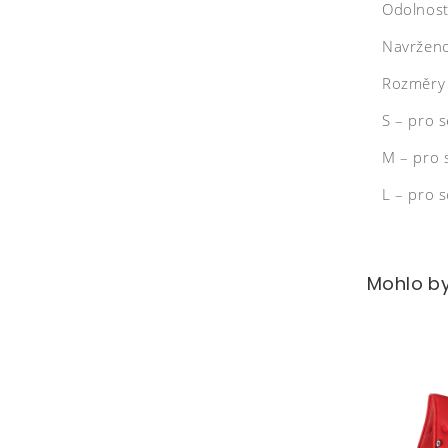
Odolnost 
Navrženo
Rozměry p
S – pro 
M – pro 
L – pro 
Mohlo by