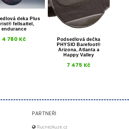
edlová deka Plus
rist® fellsattel,
endurance
4 780
Kč
Podsedlová dečka
Kor
PHYSIO Barefoot®
d
Arizona, Atlanta a
Happy Valley
7 475
Kč
PARTNEŘI
Rucnezkuze.cz