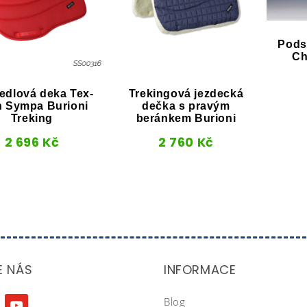
Pods
Ch
edlová deka Tex-
Trekingová jezdecká
h Sympa Burioni
dečka s pravým
Treking
beránkem Burioni
2 696
Kč
2 760
Kč
E NÁS
INFORMACE
Blog
agram
youtube