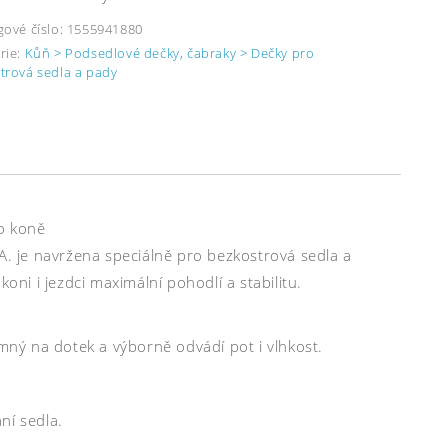
gové číslo:
1555941880
rie:
Kůň > Podsedlové dečky, čabraky > Dečky pro
trová sedla a pady
ho koně
 je navržena speciálně pro bezkostrová sedla a
i i jezdci maximální pohodlí a stabilitu.
emný na dotek a výborně odvádí pot i vlhkost.
ní sedla.