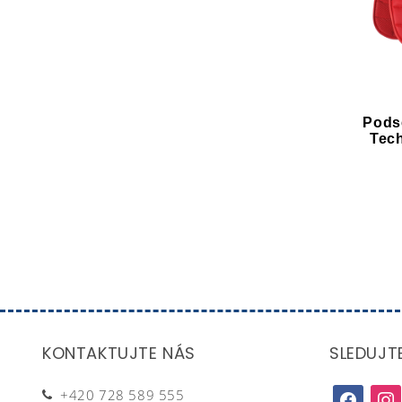
Pods
Tec
KONTAKTUJTE NÁS
SLEDUJT
+420 728 589 555
facebook
inst