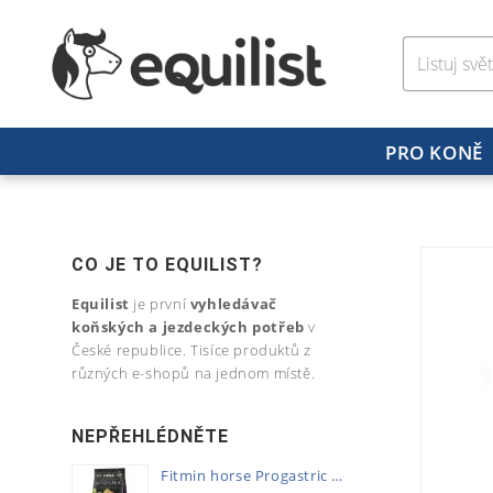
PRO KONĚ
CO JE TO EQUILIST?
Equilist
je první
vyhledávač
koňských a jezdeckých potřeb
v
České republice. Tisíce produktů z
různých e-shopů na jednom místě.
NEPŘEHLÉDNĚTE
Fitmin horse Progastric 20kg