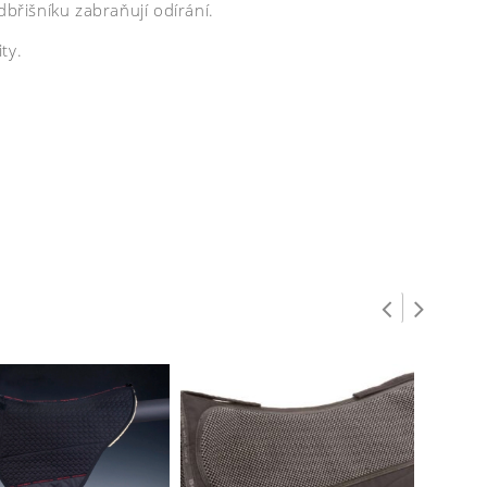
dbřišníku zabraňují odírání.
ty.