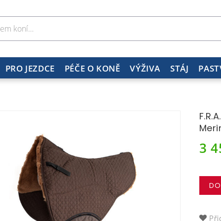
PRO JEZDCE
PÉČE O KONĚ
VÝŽIVA
STÁJ
PAST
F.R.
Meri
3 
DO
Při