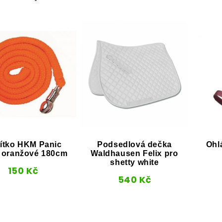
ítko HKM Panic
Podsedlová dečka
Ohl
 oranžové 180cm
Waldhausen Felix pro
shetty white
150
Kč
540
Kč