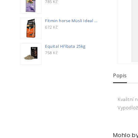
785
Kč
Fitmin horse Müsli Ideal 20kg
672
Kč
Equital Hříbata 25kg
758
Kč
Popis
Kvalitní
Vypodlož
Mohlo by