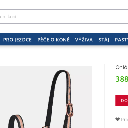
PRO JEZDCE
PÉČE O KONĚ
VÝŽIVA
STÁJ
PAST
Ohlá
38
DO
Při