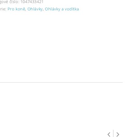
gové číslo:
1047433421
rie:
Pro koně
,
Ohlávky
,
Ohlávky a vodítka