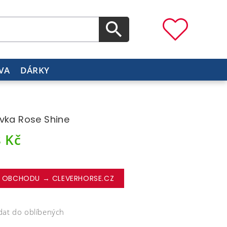
VA
DÁRKY
vka Rose Shine
8
Kč
 OBCHODU → CLEVERHORSE.CZ
dat do oblíbených