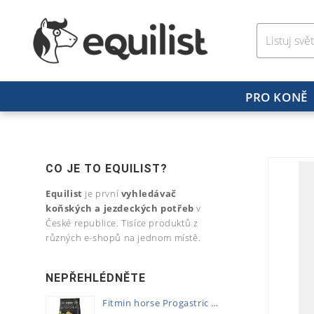
PRO KONĚ
CO JE TO EQUILIST?
Equilist
je první
vyhledávač
koňských a jezdeckých potřeb
v
České republice. Tisíce produktů z
různých e-shopů na jednom místě.
NEPŘEHLÉDNĚTE
Fitmin horse Progastric 20kg