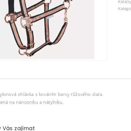
Katalo
Katego
 nylonová ohlávka s kováním barvy růžového zlata.
ená na nánosníku a nátylníku.
 Vás zajímat