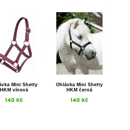
ávka Mini Shetty
Ohlávka Mini Shetty
Vod
HKM vínová
HKM černá
140
Kč
140
Kč