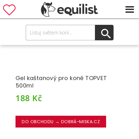
Gel kaštanový pro koně TOPVET
500ml
188
Kč
DO OBCHODU → DOBRÁ-MISKA.CZ