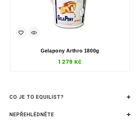
Gelapony Arthro 1800g
F
1 279
Kč
CO JE TO EQUILIST?
NEPŘEHLÉDNĚTE