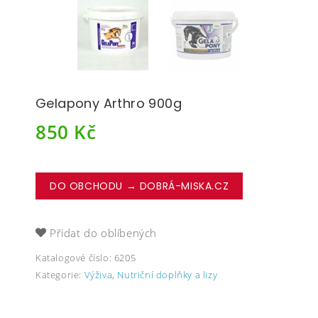
Gelapony Arthro 900g
850
Kč
DO OBCHODU → DOBRÁ-MISKA.CZ
Přidat do oblíbených
Katalogové číslo:
6205
Kategorie:
Výživa
,
Nutriční doplňky a lizy