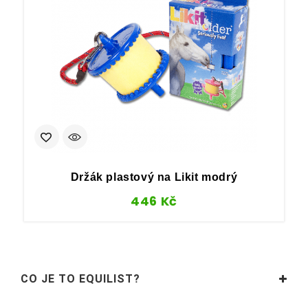
Držák plastový na Likit modrý
T
446
Kč
CO JE TO EQUILIST?