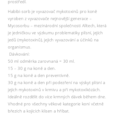
prostředí.
Habibi-sorb je vyvazovač mykotoxinů pro koně
vyroben z vyvazovače nejnovější generace –
Mycosorbu – mezinárodní společnosti Alltech, která
je jedničkou ve výzkumu problematiky plísní, jejích
jedů (mykotoxinů), jejich vyvazování a účinků na
organismus.
Dávkování:
50 ml odměrka zarovnaná = 30 ml.
15 – 30 g na koně a den.
15 g na koně a den preventivně.
30 g na koně a den při podezření na výskyt plísní a
jejich mykotoxinů v krmivu a při mykotoxikózách.
Ideálně rozdělit do více krmných dávek během dne.
Vhodné pro všechny věkové kategorie koní včetně
březích a kojících klisen a hříbat.