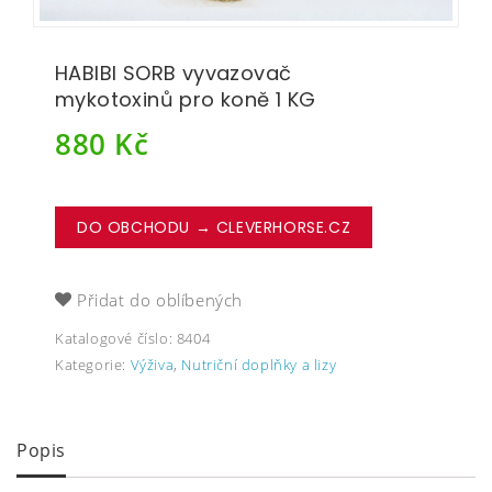
HABIBI SORB vyvazovač
mykotoxinů pro koně 1 KG
880
Kč
DO OBCHODU → CLEVERHORSE.CZ
Přidat do oblíbených
Katalogové číslo:
8404
Kategorie:
Výživa
,
Nutriční doplňky a lizy
Popis