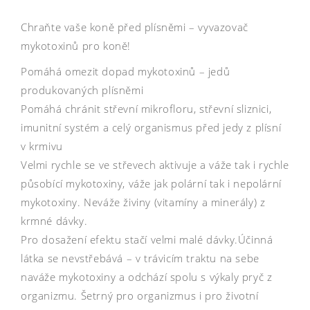
Chraňte vaše koně před plísněmi – vyvazovač
mykotoxinů pro koně!
Pomáhá omezit dopad mykotoxinů – jedů
produkovaných plísněmi
Pomáhá chránit střevní mikrofloru, střevní sliznici,
imunitní systém a celý organismus před jedy z plísní
v krmivu
Velmi rychle se ve střevech aktivuje a váže tak i rychle
působící mykotoxiny, váže jak polární tak i nepolární
mykotoxiny. Neváže živiny (vitamíny a minerály) z
krmné dávky.
Pro dosažení efektu stačí velmi malé dávky.Účinná
látka se nevstřebává – v trávicím traktu na sebe
naváže mykotoxiny a odchází spolu s výkaly pryč z
organizmu. Šetrný pro organizmus i pro životní