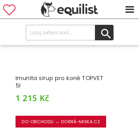
Imunita sirup pro koně TOPVET
5l
1 215
Kč
DO OBCHODU → DOBRÁ-MISKA.CZ