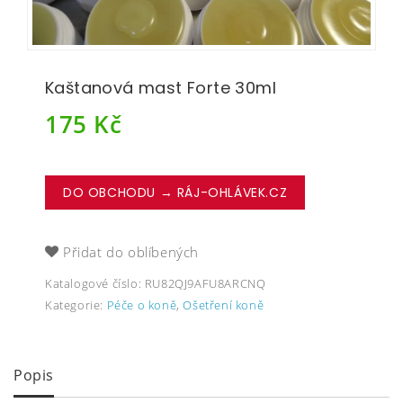
Kaštanová mast Forte 30ml
175
Kč
DO OBCHODU → RÁJ-OHLÁVEK.CZ
Přidat do oblíbených
Katalogové číslo:
RU82QJ9AFU8ARCNQ
Kategorie:
Péče o koně
,
Ošetření koně
Popis