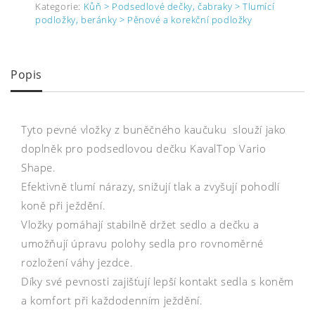
Kategorie:
Kůň > Podsedlové dečky, čabraky > Tlumící
podložky, beránky > Pěnové a korekční podložky
Popis
Tyto pevné vložky z buněčného kaučuku slouží jako
doplněk pro podsedlovou dečku KavalTop Vario
Shape.
Efektivně tlumí nárazy, snižují tlak a zvyšují pohodlí
koně při ježdění.
Vložky pomáhají stabilně držet sedlo a dečku a
umožňují úpravu polohy sedla pro rovnoměrné
rozložení váhy jezdce.
Díky své pevnosti zajišťují lepší kontakt sedla s koněm
a komfort při každodenním ježdění.