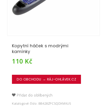
Kopytní háček s modrými
kamínky
110
Kč
DO OBCHODU → RÁJ-OHLÁVEK.CZ
Přidat do oblíbených
Katalogové číslo:
BB428ZPCSQDXMXU5