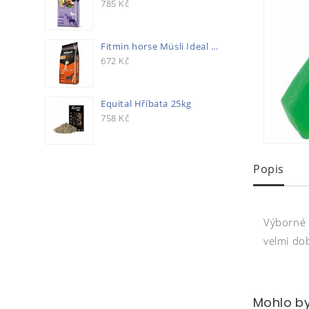
785
Kč
Fitmin horse Müsli Ideal 20kg
672
Kč
Equital Hříbata 25kg
758
Kč
Popis
Výborné n
velmi do
Mohlo by