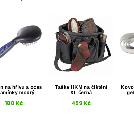
n na hřívu a ocas
Taška HKM na čištění
Kovov
kamínky modrý
XL černá
ge
180
Kč
499
Kč