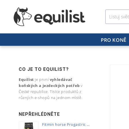
PRO KONĚ
CO JE TO EQUILIST?
Equilist
je první
vyhledávač
koňských a jezdeckých potřeb
v
České republice. Tisíce produktů z
různých e-shopů na jednom místě.
NEPŘEHLÉDNĚTE
Fitmin horse Progastric 20kg