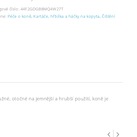
gové číslo:
44F2GDGB8MQ4W27T
rie:
Péče o koně
,
Kartáče, hřbílka a háčky na kopyta
,
Čištění
užné, otočné na jemnější a hrubší použití, koně je