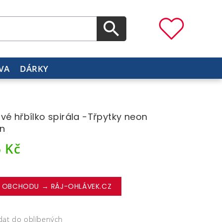
VA
DÁRKY
vé hřbílko spirála -Třpytky neon
n
6
Kč
 OBCHODU → RÁJ-OHLÁVEK.CZ
dat do oblíbených