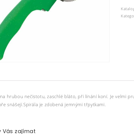
Katalo
Katego
a hrubou nečistotu, zaschlé bláto, při línání koní. Je velmi pr
bře snášejí.Spirála je zdobená jemnými třpytkami.
 Vás zajímat