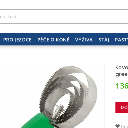
PRO JEZDCE
PÉČE O KONĚ
VÝŽIVA
STÁJ
PAST
Kovo
gree
13
DO
Při