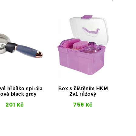
é hřbílko spirála
Box s čištěním HKM
Box
lová black grey
2v1 růžový
či
201
Kč
759
Kč