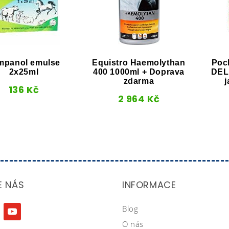
mpanol emulse
Equistro Haemolythan
Poc
2x25ml
400 1000ml + Doprava
DEL
zdarma
j
136
Kč
2 964
Kč
E NÁS
INFORMACE
Blog
agram
youtube
O nás