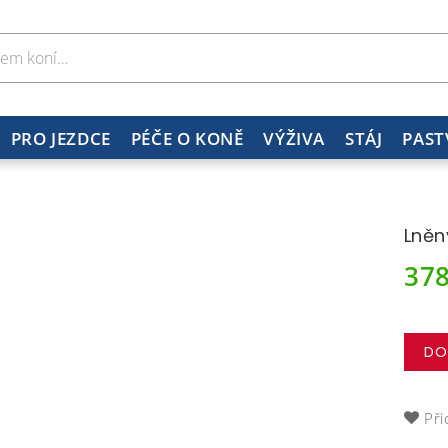
PRO JEZDCE
PÉČE O KONĚ
VÝŽIVA
STÁJ
PAST
Lněn
37
DO
Při