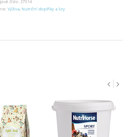
gové číslo:
27514
rie:
Výživa
,
Nutriční doplňky a lizy