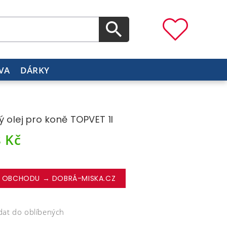
VA
DÁRKY
ý olej pro koně TOPVET 1l
8
Kč
 OBCHODU → DOBRÁ-MISKA.CZ
dat do oblíbených