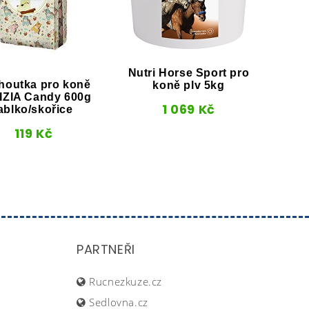
Nutri Horse Sport pro
houtka pro koně
koně plv 5kg
IZIA Candy 600g
K
1 069
Kč
ablko/skořice
119
Kč
PARTNEŘI
Rucnezkuze.cz
Sedlovna.cz