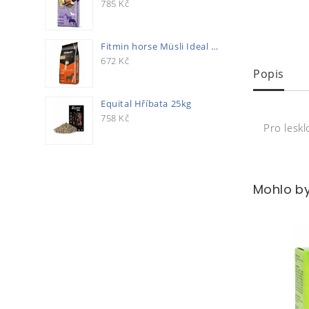
785
Kč
Fitmin horse Müsli Ideal 20kg
672
Kč
Popis
Equital Hříbata 25kg
758
Kč
Pro leskl
Mohlo by