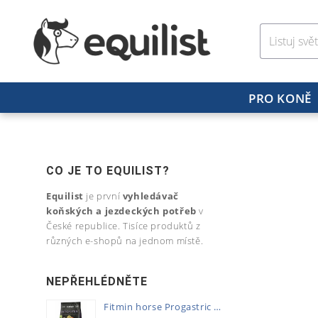
PRO KONĚ
CO JE TO EQUILIST?
Equilist
je první
vyhledávač
koňských a jezdeckých potřeb
v
České republice. Tisíce produktů z
různých e-shopů na jednom místě.
NEPŘEHLÉDNĚTE
Fitmin horse Progastric 20kg