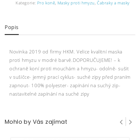
Kategorie:
Pro koně
,
Masky proti hmyzu
,
Čabraky a masky
Popis
Novinka 2019 od firmy HKM. Velice kvalitní maska
proti hmyzu v modré barvě.DOPORUČUJEME! – k
ochraně koní proti mouchám a hmyzu- odolně- sušit
v sušičce- jemný prací cyklus- suché zipy před praním
zapnout- 100% polyester- zapínání na suchý zip-
nastavitelné zapínání na suché zipy
Mohlo by Vás zajímat