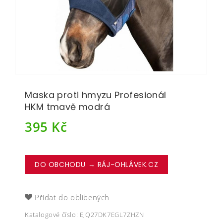
Maska proti hmyzu Profesionál
HKM tmavě modrá
395
Kč
DO OBCHODU → RÁJ-OHLÁVEK.CZ
Přidat do oblíbených
Katalogové číslo:
EJQ27DK7EGL7ZHZN