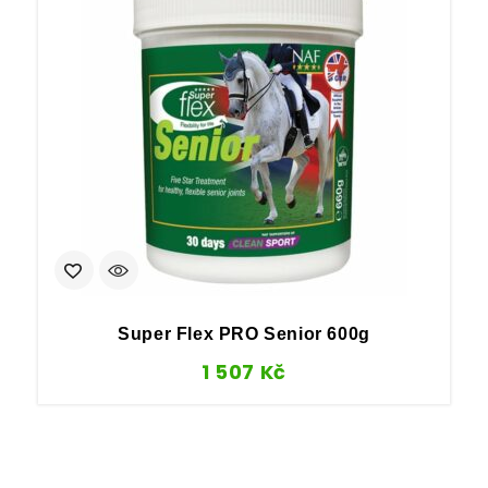
A
Super Flex PRO Senior 600g
1 507
Kč