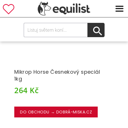
Mikrop Horse Česnekový speciál
1kg
264
Kč
DO OBCHODU → DOBRÁ-MISKA.CZ