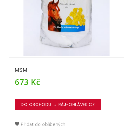
MSM
673
Kč
DO OBCHODU → RÁJ-OHLÁVEK.CZ
Přidat do oblíbených