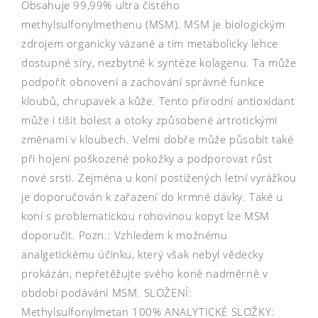
Obsahuje 99,99% ultra čistého
methylsulfonylmethenu (MSM). MSM je biologickým
zdrojem organicky vázané a tím metabolicky lehce
dostupné síry, nezbytné k syntéze kolagenu. Ta může
podpořit obnovení a zachování správné funkce
kloubů, chrupavek a kůže. Tento přírodní antioxidant
může i tišit bolest a otoky způsobené artrotickými
změnami v kloubech. Velmi dobře může působit také
při hojení poškozené pokožky a podporovat růst
nové srsti. Zejména u koní postižených letní vyrážkou
je doporučován k zařazení do krmné dávky. Také u
koní s problematickou rohovinou kopyt lze MSM
doporučit. Pozn.: Vzhledem k možnému
analgetickému účinku, který však nebyl vědecky
prokázán, nepřetěžujte svého koně nadměrně v
období podávání MSM. SLOŽENÍ:
Methylsulfonylmetan 100% ANALYTICKÉ SLOŽKY: