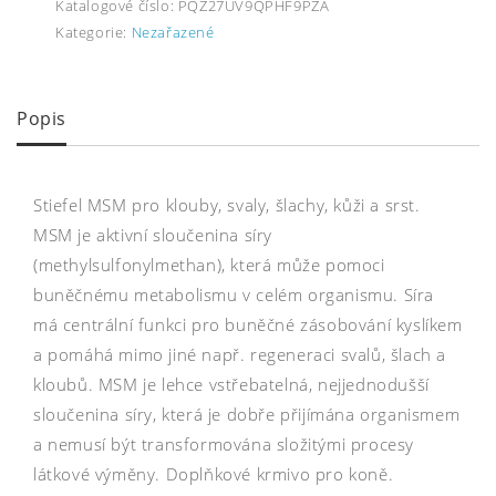
Katalogové číslo:
PQZ27UV9QPHF9PZA
Kategorie:
Nezařazené
Popis
Stiefel MSM pro klouby, svaly, šlachy, kůži a srst.
MSM je aktivní sloučenina síry
(methylsulfonylmethan), která může pomoci
buněčnému metabolismu v celém organismu. Síra
má centrální funkci pro buněčné zásobování kyslíkem
a pomáhá mimo jiné např. regeneraci svalů, šlach a
kloubů. MSM je lehce vstřebatelná, nejjednodušší
sloučenina síry, která je dobře přijímána organismem
a nemusí být transformována složitými procesy
látkové výměny. Doplňkové krmivo pro koně.