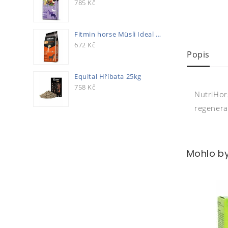
785
Kč
Fitmin horse Müsli Ideal 20kg
672
Kč
Popis
Equital Hříbata 25kg
758
Kč
NutriHors
regenera
Mohlo by