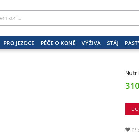
PRO JEZDCE
PÉČE O KONĚ
VÝŽIVA
STÁJ
PAST
Nutr
31
DO
Při