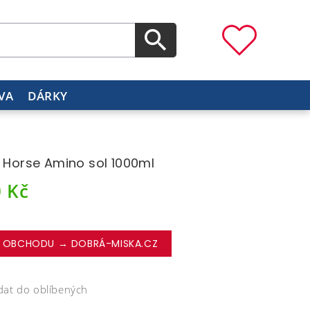
VA
DÁRKY
i Horse Amino sol 1000ml
0
Kč
 OBCHODU → DOBRÁ-MISKA.CZ
dat do oblíbených