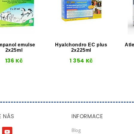
mpanol emulse
Hyalchondro EC plus
Atl
2x25ml
2x225ml
136
Kč
1 354
Kč
E NÁS
INFORMACE
Blog
agram
youtube