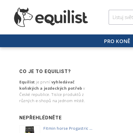
PRO KONĚ
CO JE TO EQUILIST?
Equilist
je první
vyhledávač
koňských a jezdeckých potřeb
v
České republice. Tisíce produktů z
různých e-shopů na jednom místě.
NEPŘEHLÉDNĚTE
Fitmin horse Progastric 20kg