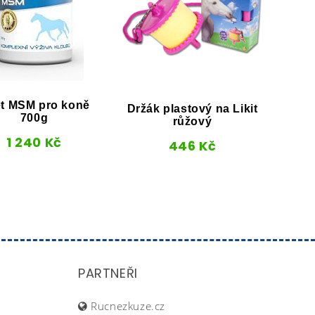
Nutr
et MSM pro koně
Držák plastový na Likit
700g
růžový
1 240
Kč
446
Kč
PARTNEŘI
Rucnezkuze.cz