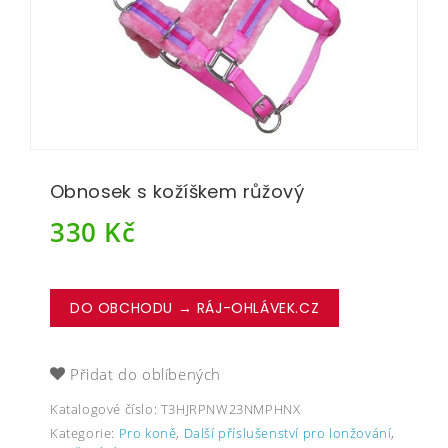
Obnosek s kožíškem růžový
330
Kč
DO OBCHODU → RÁJ-OHLÁVEK.CZ
Přidat do oblíbených
Katalogové číslo:
T3HJRPNW23NMPHNX
Kategorie:
Pro koně
,
Další příslušenství pro lonžování
,