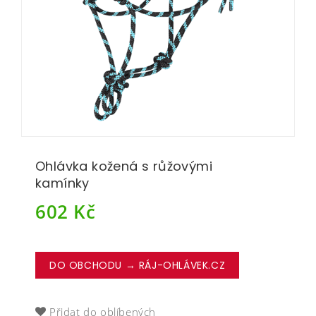
Ohlávka kožená s růžovými
kamínky
602
Kč
DO OBCHODU → RÁJ-OHLÁVEK.CZ
Přidat do oblíbených