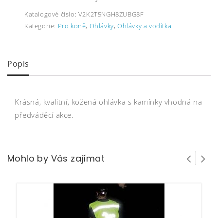
Katalogové číslo:
V2K2T5NGH8ZUBG8F
Kategorie:
Pro koně
,
Ohlávky
,
Ohlávky a vodítka
Popis
Krásná, kvalitní, kožená ohlávka s kamínky vhodná na
předváděcí akce.
Mohlo by Vás zajímat