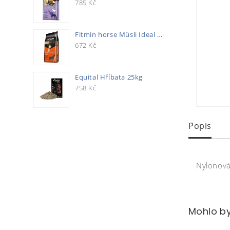
785
Kč
Fitmin horse Müsli Ideal 20kg
672
Kč
Equital Hříbata 25kg
758
Kč
Popis
Nylonová 
Mohlo by