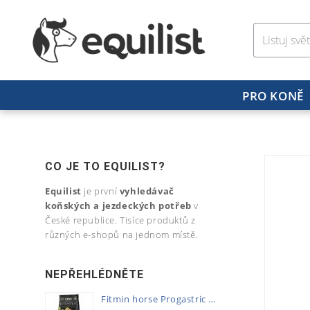
PRO KONĚ
CO JE TO EQUILIST?
Equilist
je první
vyhledávač
koňských a jezdeckých potřeb
v
České republice. Tisíce produktů z
různých e-shopů na jednom místě.
NEPŘEHLÉDNĚTE
Fitmin horse Progastric 20kg