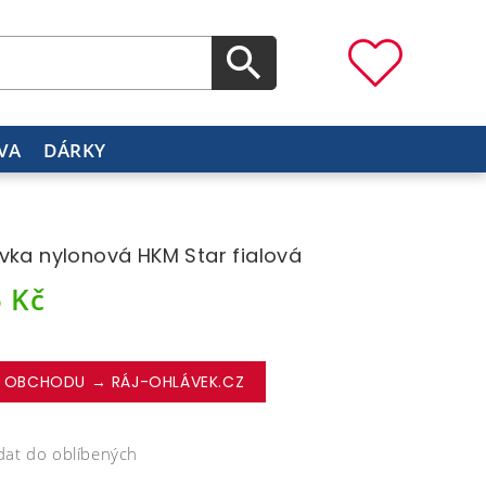
VA
DÁRKY
vka nylonová HKM Star fialová
5
Kč
 OBCHODU → RÁJ-OHLÁVEK.CZ
dat do oblíbených