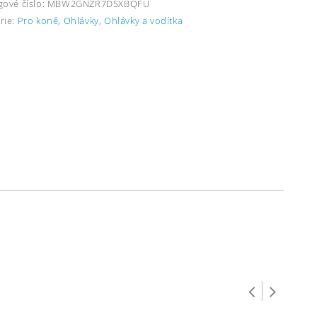
gové číslo:
MBW2GNZR7DSXBQFU
rie:
Pro koně
,
Ohlávky
,
Ohlávky a vodítka