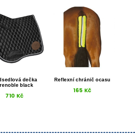
dsedlová dečka
Reflexní chránič ocasu
Na
renoble black
Da
165
Kč
710
Kč