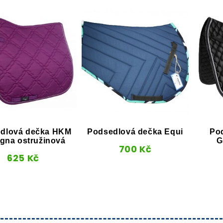
dlová dečka HKM
Podsedlová dečka Equi
Po
gna ostružinová
G
700
Kč
625
Kč