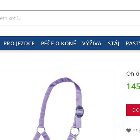
PRO JEZDCE
PÉČE O KONĚ
VÝŽIVA
STÁJ
PAST
Ohlá
14
DO
Při