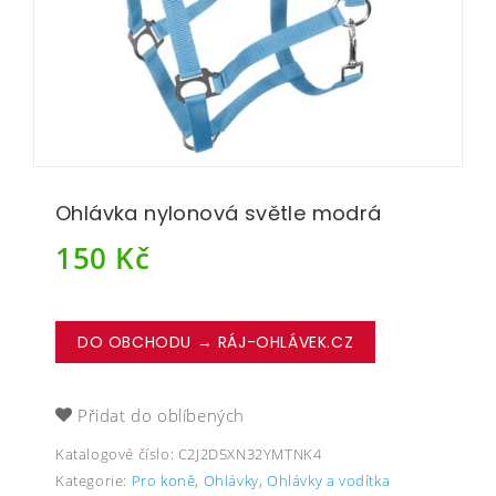
Ohlávka nylonová světle modrá
150
Kč
DO OBCHODU → RÁJ-OHLÁVEK.CZ
Přidat do oblíbených
Katalogové číslo:
C2J2D5XN32YMTNK4
Kategorie:
Pro koně
,
Ohlávky
,
Ohlávky a vodítka