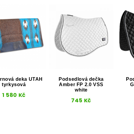
rnová deka UTAH
Podsedlová dečka
Po
tyrkysová
Amber FP 2.0 VSS
G
white
1 580
Kč
745
Kč