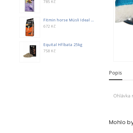
785
Kč
Fitmin horse Müsli Ideal 20kg
672
Kč
Equital Hříbata 25kg
758
Kč
Popis
Ohlávka 
Mohlo by