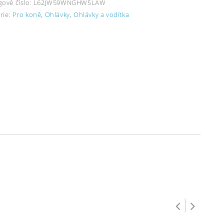
gové číslo:
L62JW59WNGHW5LAW
rie:
Pro koně
,
Ohlávky
,
Ohlávky a vodítka