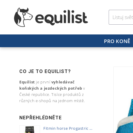
PRO KONĚ
CO JE TO EQUILIST?
Equilist
je první
vyhledávač
koňských a jezdeckých potřeb
v
České republice. Tisíce produktů z
různých e-shopů na jednom místě.
NEPŘEHLÉDNĚTE
Fitmin horse Progastric 20kg