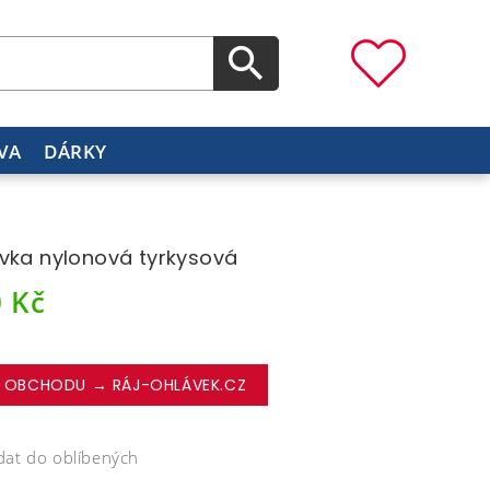
VA
DÁRKY
vka nylonová tyrkysová
0
Kč
 OBCHODU → RÁJ-OHLÁVEK.CZ
dat do oblíbených