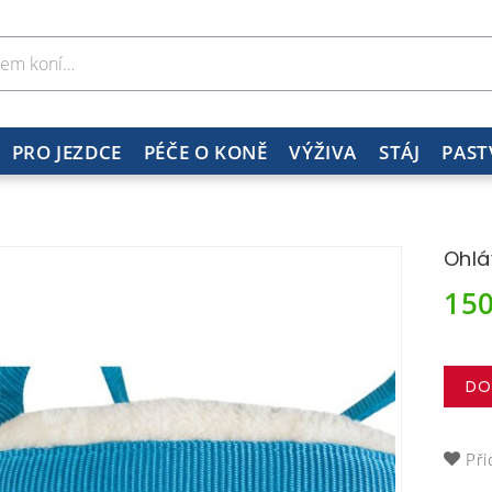
PRO JEZDCE
PÉČE O KONĚ
VÝŽIVA
STÁJ
PAST
Ohlá
15
DO
Při