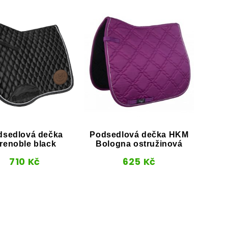
dsedlová dečka
Podsedlová dečka HKM
Vod
renoble black
Bologna ostružinová
710
Kč
625
Kč