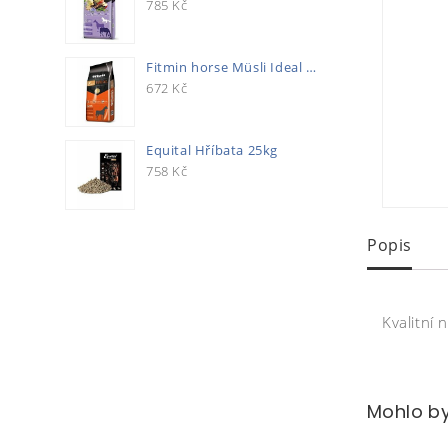
785
Kč
Fitmin horse Müsli Ideal 20kg
672
Kč
Equital Hříbata 25kg
758
Kč
Popis
Kvalitní
Mohlo by