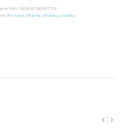
gové číslo:
QVEJC6S7BCPGT72V
rie:
Pro koně
,
Ohlávky
,
Ohlávky a vodítka