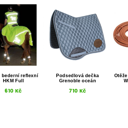
 bederní reflexní
Podsedlová dečka
Otěže
HKM Full
Grenoble oceán
W
610
Kč
710
Kč