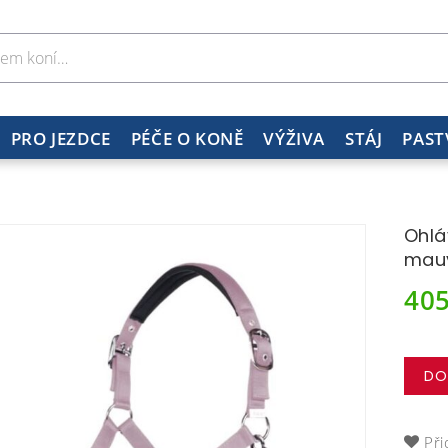
PRO JEZDCE
PÉČE O KONĚ
VÝŽIVA
STÁJ
PAST
Ohlá
mau
40
DO
Při