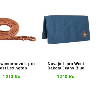
 westernové L-pro
Navajo L-pro West
Po
est Lexington
Dakota Jeans Blue
Wald
s
1 210
Kč
1 210
Kč