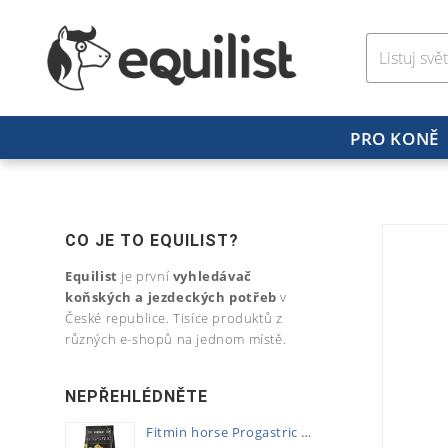
PRO KONĚ
CO JE TO EQUILIST?
Equilist
je první
vyhledávač
koňských a jezdeckých potřeb
v
České republice. Tisíce produktů z
různých e-shopů na jednom místě.
NEPŘEHLÉDNĚTE
Fitmin horse Progastric 20kg