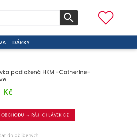
VA
DÁRKY
vka podložená HKM -Catherine-
ve
5
Kč
 OBCHODU → RÁJ-OHLÁVEK.CZ
dat do oblíbených