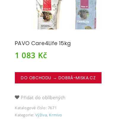
PAVO Care4Life 15kg
1 083
Kč
DO OBCHODU → DOBRÁ-MISKA.CZ
Přidat do oblíbených
Katalogové číslo:
7671
Kategorie:
Výživa
,
Krmivo