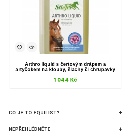
Arthro liquid s čertovým drápem a
artyčokem na klouby, šlachy či chrupavky
1 044
Kč
CO JE TO EQUILIST?
NEPŘEHLÉDNĚTE