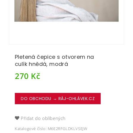
Pletená čepice s otvorem na
culík hnědá, modrá
270
Kč
DO OBCHODU → RÁJ-OHLÁVEK.CZ
Přidat do oblíbených
Katalogové číslo:
M6E2RFGLDKLVSEJW