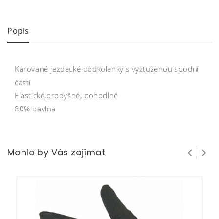
Popis
Kárované jezdecké podkolenky s vyztuženou spodní
částí
Elastické,prodyšné, pohodlné
80% bavlna
Mohlo by Vás zajímat