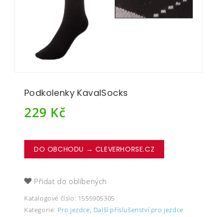
Podkolenky KavalSocks
229
Kč
DO OBCHODU → CLEVERHORSE.CZ
Přidat do oblíbených
Katalogové číslo:
1555905305
Kategorie:
Pro jezdce
,
Další příslušenství pro jezdce