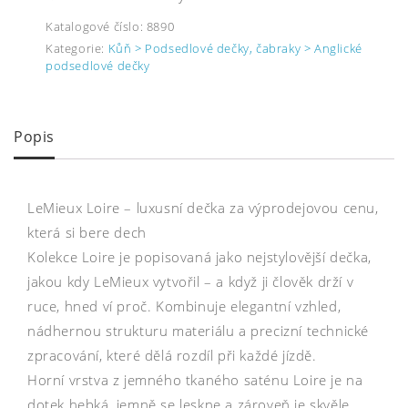
Katalogové číslo:
8890
Kategorie:
Kůň > Podsedlové dečky, čabraky > Anglické
podsedlové dečky
Popis
LeMieux Loire – luxusní dečka za výprodejovou cenu,
která si bere dech
Kolekce Loire je popisovaná jako nejstylovější dečka,
jakou kdy LeMieux vytvořil – a když ji člověk drží v
ruce, hned ví proč. Kombinuje elegantní vzhled,
nádhernou strukturu materiálu a precizní technické
zpracování, které dělá rozdíl při každé jízdě.
Horní vrstva z jemného tkaného saténu Loire je na
dotek hebká, jemně se leskne a zároveň je skvěle