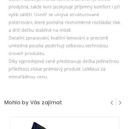
prodyšná, takže koni poskytuje příjemný komfort i při
vyšší zátěži. Uvnitř se ukrývá strukturované
polstrování, které pomáhá rovnoměrně rozkládat tlak
a drží dečku stabilně na místě.
Detailní zpracování, kvalitní lemování a precizně
umístěná poutka podtrhují celkovou technickou
úroveň produktu.
Díky výprodejové ceně představuje dečka jedinečnou
příležitost získat prémiový produkt LeMieux za
mimořádnou cenu.
Mohlo by Vás zajímat